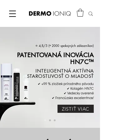
⭐ 4,8/5 (+ 2000 spokojných zákazníkov)
PATENTOVANÁ INOVÁCIA
HN7C™
INTELIGENTNÁ AKTÍVNA
STAROSTLIVOSŤ O MLADOSŤ
✔ +99 % zložiek prírodného pôvodu
✔ Kolagén HN7C
✔ Vedecky overené
✔ Francúzska excelentnosť
ZISTIŤ VIAC