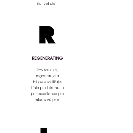
žiarivej pleti!
REGENERATING
Revitalizuje,
regeneruje a
hlboko okysličuje.
Línia proti starnutiu
par excellence pre
mladistvú pleť!