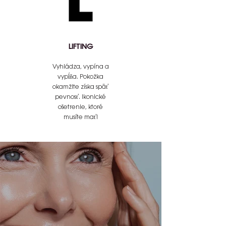
LIFTING
Vyhládza, vypína a
vypĺňa. Pokožka
okamžite získa späť
pevnosť. Ikonické
ošetrenie, ktoré
musíte mať!