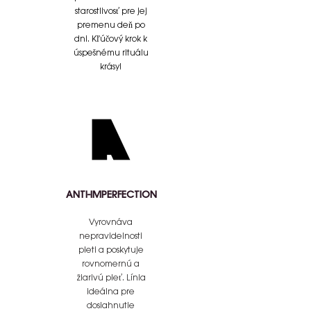
starostlivosť pre jej
premenu deň po
dni. Kľúčový krok k
úspešnému rituálu
krásy!
ANTI-IMPERFECTION
Vyrovnáva
nepravidelnosti
pleti a poskytuje
rovnomernú a
žiarivú pleť. Línia
ideálna pre
dosiahnutie