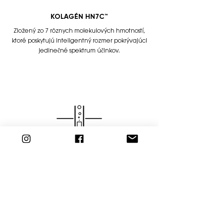
KOLAGÉN HN7C™
Zložený zo 7 rôznych molekulových hmotností,
ktoré poskytujú inteligentný rozmer pokrývajúci
jedinečné spektrum účinkov.
VEDECKY PREUKÁZANÉ
Jeho silná nutričná sila urýchľuje obnovu
buniek 2x rýchlejšie a pôsobí na pružnosť a
mladistvosť pokožky.