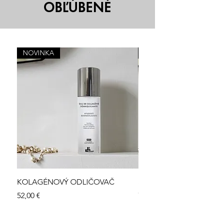
OBĽÚBENÉ
NOVINKA
OBĽÚBENÉ
KOLAGÉNOVÝ ODLIČOVAČ
SUBLIMAČNÁ MASKA
Cena
Cena
52,00 €
79,00 €