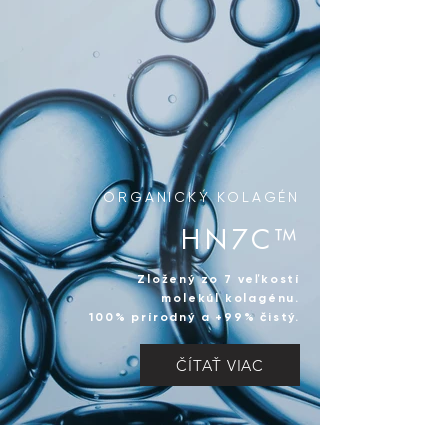
ORGANICKÝ KOLAGÉN
HN7C™
Zložený zo 7 veľkostí
molekúl kolagénu.
100% prírodný a +99% čistý.
ČÍTAŤ VIAC