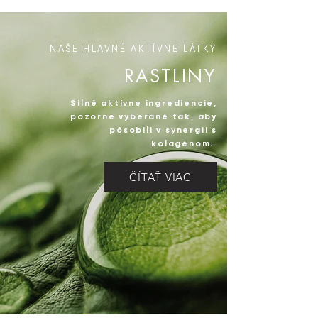
NAŠE HLAVNÉ AKTÍVNE LÁTKY
RASTLINY
Silné aktívne ingrediencie,
pozorne vyberané tak, aby
pôsobili v synergii s
kolagénom.
ČÍTAŤ VIAC