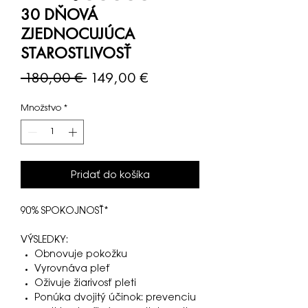
30 DŇOVÁ
ZJEDNOCUJÚCA
STAROSTLIVOSŤ
Normálna
Zľavnená
 180,00 € 
149,00 €
cena
cena
Množstvo
*
Pridať do košíka
90% SPOKOJNOSŤ*
VÝSLEDKY:
Obnovuje pokožku
Vyrovnáva pleť
Oživuje žiarivosť pleti
Ponúka dvojitý účinok: prevenciu