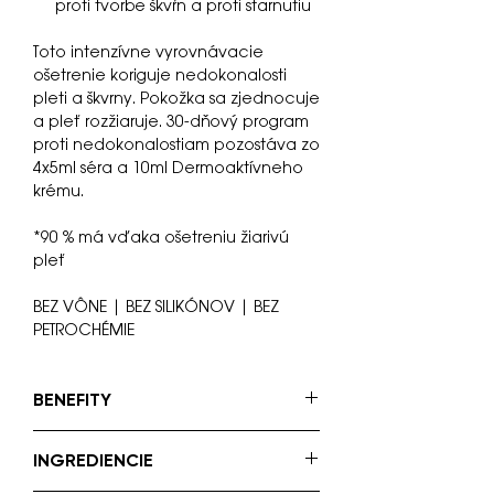
proti tvorbe škvŕn a proti starnutiu
Toto intenzívne vyrovnávacie
ošetrenie koriguje nedokonalosti
pleti a škvrny. Pokožka sa zjednocuje
a pleť rozžiaruje. 30-dňový program
proti nedokonalostiam pozostáva zo
4x5ml séra a 10ml Dermoaktívneho
krému.
*90 % má vďaka ošetreniu žiarivú
pleť
BEZ VÔNE | BEZ SILIKÓNOV | BEZ
PETROCHÉMIE
BENEFITY
Mesačný rituál, ktorý prináša viditeľné
INGREDIENCIE
výsledky.
Intenzívne ošetrenie tváre, dekoltu a